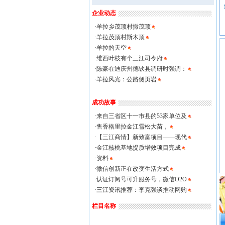
企业动态
·
羊拉乡茂顶村撒茂顶
·
羊拉茂顶村斯木顶
·
羊拉的天空
·
维西叶枝有个三江司令府
·
陈豪在迪庆州德钦县调研时强调：
·
羊拉风光：公路侧页岩
成功故事
·
来自三省区十一市县的53家单位及
·
售香格里拉金江雪松大苗，
·
【三江商情】新致富项目——现代
·
金江核桃基地提质增效项目完成
·
资料
·
微信创新正在改变生活方式
·
认证订阅号可升服务号，微信O2O
·
三江资讯推荐：李克强谈推动网购
栏目名称