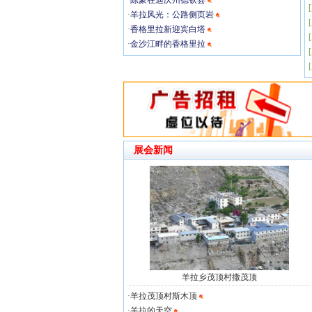
·
陈豪在迪庆州德钦县
[
·
羊拉风光：公路侧页岩
[
·
香格里拉新迎宾白塔
[
·
金沙江畔的香格里拉
[
[
展会新闻
羊拉乡茂顶村撒茂顶
·
羊拉茂顶村斯木顶
·
羊拉的天空