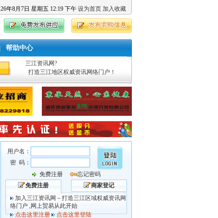
126
年
8
月
7
日
星期五
12
:
19
下午
设为首页
加入收藏
帮助中心
|
三江资讯网?
打造三江地区权威资讯网络门户！
用户名：
密 码：
免费注册
忘记密码
免费注册
商家登记
加入三江资讯网－打造三江区域权威资讯网
络门户 ,网上贸易从此开始
点击这里注册
点击这里登陆