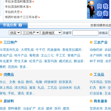
·
羊拉乡茂顶村撒茂顶
·
羊拉茂顶村斯木顶
·
羊拉的天空
·
维西叶枝有个三江司令府
市场分类
您要找哪类信
关键字
价格从
三江特产
三农产业
大理喜州扎染
大理乳扇
牛干巴
民族服饰
香格里拉藏药
动物药材
农副
|
|
|
|
|
|
其他产品
牦牛产品
葡萄酒
文山三七
手工艺
青稞产品
水产饲料
牲畜
|
|
|
|
|
|
|
冬虫夏草
野生天麻
松茸产品
索里玛酒
藏式糕点
酥油茶
种子 种苗
农
|
|
|
|
|
|
|
糌粑
琵琶肉
更多...
|
|
消费品
工业品
办公、文教
食品
数码、电脑
焊接钢管
卧室家具
汽车用品
安防
|
|
|
|
|
|
床上用品
清洁用品
服装
礼品、工艺品
运动休闲
玩具
灯具 配件
交
|
|
|
|
|
|
|
家电
手机、通讯
更多...
行业设备
五金
|
|
|
原材料
商务服务
能源
塑料橡胶
冶金矿产
农业
建材
医药
建筑
贸易咨询
其他
|
|
|
|
|
|
|
|