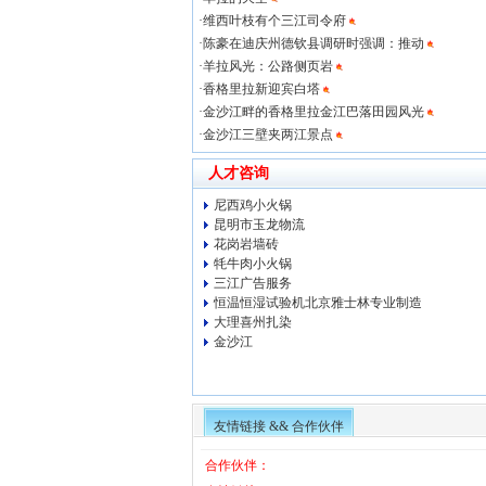
·
维西叶枝有个三江司令府
·
陈豪在迪庆州德钦县调研时强调：推动
·
羊拉风光：公路侧页岩
·
香格里拉新迎宾白塔
·
金沙江畔的香格里拉金江巴落田园风光
·
金沙江三壁夹两江景点
人才咨询
尼西鸡小火锅
昆明市玉龙物流
花岗岩墙砖
牦牛肉小火锅
三江广告服务
恒温恒湿试验机北京雅士林专业制造
大理喜州扎染
金沙江
友情链接 && 合作伙伴
合作伙伴：