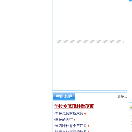
栏目名称
更多...
羊拉乡茂顶村撒茂顶
·
羊拉茂顶村斯木顶
[
·
羊拉的天空
[
·
维西叶枝有个三江司
[