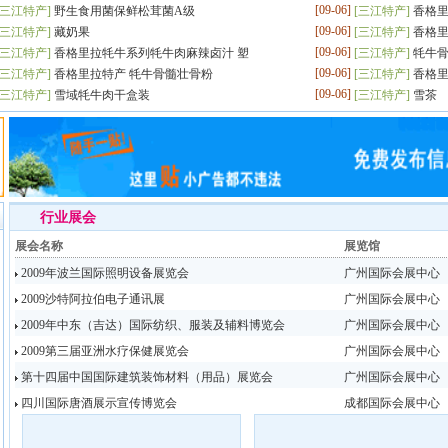
[09-06]
三江特产
]
野生食用菌保鲜松茸菌A级
[
三江特产
]
香格里
[09-06]
三江特产
]
藏奶果
[
三江特产
]
香格里
[09-06]
三江特产
]
香格里拉牦牛系列牦牛肉麻辣卤汁 塑
[
三江特产
]
牦牛骨
[09-06]
三江特产
]
香格里拉特产 牦牛骨髓壮骨粉
[
三江特产
]
香格里
[09-06]
三江特产
]
雪域牦牛肉干盒装
[
三江特产
]
雪茶
行业展会
展会名称
展览馆
2009年波兰国际照明设备展览会
广州国际会展中心
2009沙特阿拉伯电子通讯展
广州国际会展中心
2009年中东（吉达）国际纺织、服装及辅料博览会
广州国际会展中心
2009第三届亚洲水疗保健展览会
广州国际会展中心
第十四届中国国际建筑装饰材料（用品）展览会
广州国际会展中心
四川国际唐酒展示宣传博览会
成都国际会展中心