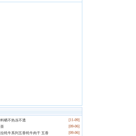
[11-09]
涂料晒不热冻不透
[09-06]
砖茶
[09-06]
拉牦牛系列五香牦牛肉干 五香