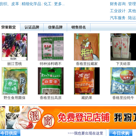
纺织、皮革
精细化学品
化工
更多...
财务咨询
管理
|
|
|
|
工业设计
其他
|
汽车服务
陆运
|
荣誉殿堂
认证品牌
信誉品牌
销售排名
丽江雪桃
特种涂料晒不
香格里拉藏家
下关砖茶
野生食用菌保
香格里拉高原
藏奶果
香格里拉牦牛
今日供应
>>>我也要出现在这里
今日求购