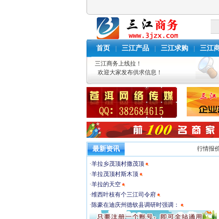
首页
三江产品
三江求购
三江
|
|
|
三江商务上线拉！
欢迎大家发布供求信息！
最新资讯
行情报
·
羊拉乡茂顶村撒茂顶
·
羊拉茂顶村斯木顶
·
羊拉的天空
·
维西叶枝有个三江司令府
·
陈豪在迪庆州德钦县调研时强调：