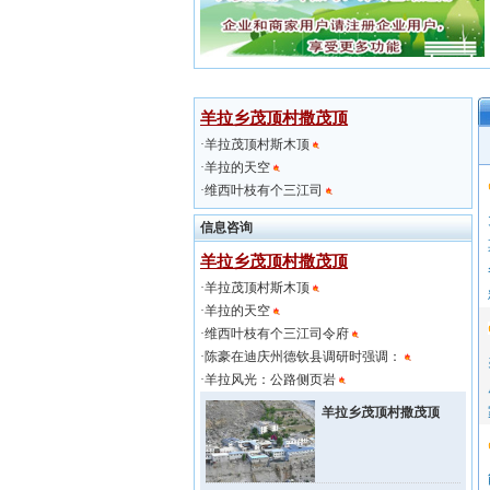
羊拉乡茂顶村撒茂顶
·
羊拉茂顶村斯木顶
·
羊拉的天空
·
维西叶枝有个三江司
信息咨询
羊拉乡茂顶村撒茂顶
·
羊拉茂顶村斯木顶
·
羊拉的天空
·
维西叶枝有个三江司令府
·
陈豪在迪庆州德钦县调研时强调：
·
羊拉风光：公路侧页岩
羊拉乡茂顶村撒茂顶