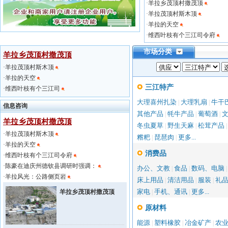
·
羊拉乡茂顶村撒茂顶
·
羊拉茂顶村斯木顶
·
羊拉的天空
·
维西叶枝有个三江司令府
市场分类
羊拉乡茂顶村撒茂顶
·
羊拉茂顶村斯木顶
·
羊拉的天空
三江特产
·
维西叶枝有个三江司
大理喜州扎染
大理乳扇
牛干
|
|
信息咨询
其他产品
牦牛产品
葡萄酒
|
|
|
羊拉乡茂顶村撒茂顶
冬虫夏草
野生天麻
松茸产品
|
|
·
羊拉茂顶村斯木顶
糌粑
琵琶肉
更多...
|
|
·
羊拉的天空
消费品
·
维西叶枝有个三江司令府
·
陈豪在迪庆州德钦县调研时强调：
办公、文教
食品
数码、电脑
|
|
·
羊拉风光：公路侧页岩
床上用品
清洁用品
服装
礼
|
|
|
家电
手机、通讯
更多...
羊拉乡茂顶村撒茂顶
|
|
原材料
能源
塑料橡胶
冶金矿产
农
|
|
|