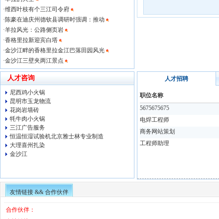
·
维西叶枝有个三江司令府
·
陈豪在迪庆州德钦县调研时强调：推动
·
羊拉风光：公路侧页岩
·
香格里拉新迎宾白塔
·
金沙江畔的香格里拉金江巴落田园风光
·
金沙江三壁夹两江景点
人才咨询
人才招聘
尼西鸡小火锅
职位名称
昆明市玉龙物流
5675675675
花岗岩墙砖
牦牛肉小火锅
电焊工程师
三江广告服务
商务网站策划
恒温恒湿试验机北京雅士林专业制造
工程师助理
大理喜州扎染
金沙江
友情链接 && 合作伙伴
合作伙伴：