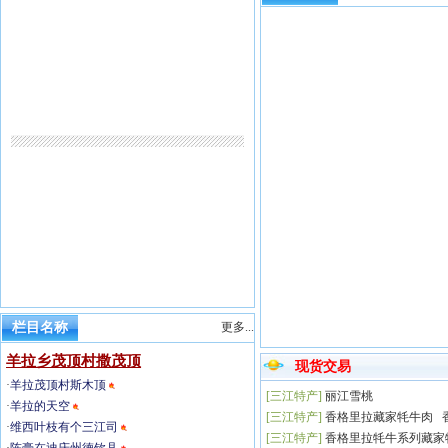
栏目名称
更多...
羊拉乡茂顶村撒茂顶
现货交易
·
羊拉茂顶村斯木顶
[
三江特产
]
丽江雪桃
·
羊拉的天空
[
三江特产
]
香格里拉藏家牦牛肉 
·
维西叶枝有个三江司
[
三江特产
]
香格里拉牦牛系列藏家