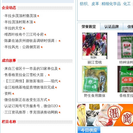
纺织、皮革
精细化学品
化工
|
|
企业动态
·
羊拉乡茂顶村撒茂顶
·
羊拉茂顶村斯木顶
荣誉殿堂
认证品牌
信
·
羊拉的天空
·
维西叶枝有个三江司令府
·
陈豪在迪庆州德钦县调研时强调：
·
羊拉风光：公路侧页岩
成功故事
丽江雪桃
特种涂
·
来自三省区十一市县的53家单位及
·
售香格里拉金江雪松大苗，
·
【三江商情】新致富项目——现代
·
金江核桃基地提质增效项目完成
·
资料
野生食用菌保
香格里
·
微信创新正在改变生活方式
·
认证订阅号可升服务号，微信O2O
·
三江资讯推荐：李克强谈推动网购
栏目名称
今日供应