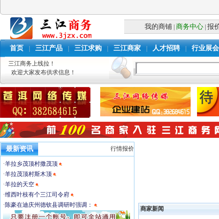
我的商铺
商务中心
报
|
|
首页
三江产品
三江求购
三江商家
人才招聘
行业展会
|
|
|
|
|
三江商务上线拉！
欢迎大家发布供求信息！
最新资讯
行情报价
·
羊拉乡茂顶村撒茂顶
·
羊拉茂顶村斯木顶
·
羊拉的天空
·
维西叶枝有个三江司令府
·
陈豪在迪庆州德钦县调研时强调：
商家新闻