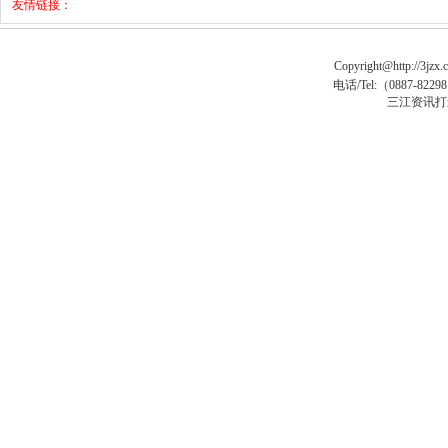
友情链接：
Copyright@http://3jzx.c
电话/Tel:（
0887-8229
三江资讯打
马