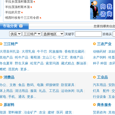
·
羊拉乡茂顶村撒茂顶
·
羊拉茂顶村斯木顶
·
羊拉的天空
·
维西叶枝有个三江司令府
市场分类
您要找哪类信
关键字
价格从
三江特产
三农产业
大理喜州扎染
大理乳扇
牛干巴
民族服饰
香格里拉藏药
动物药材
农副
|
|
|
|
|
|
其他产品
牦牛产品
葡萄酒
文山三七
手工艺
青稞产品
水产饲料
牲畜
|
|
|
|
|
|
|
冬虫夏草
野生天麻
松茸产品
索里玛酒
藏式糕点
酥油茶
种子 种苗
农
|
|
|
|
|
|
|
糌粑
琵琶肉
更多...
|
|
消费品
工业品
办公、文教
食品
数码、电脑
焊接钢管
卧室家具
汽车用品
安防
|
|
|
|
|
|
床上用品
清洁用品
服装
礼品、工艺品
运动休闲
玩具
灯具 配件
交
|
|
|
|
|
|
|
家电
手机、通讯
更多...
行业设备
五金
|
|
|
原材料
商务服务
能源
塑料橡胶
冶金矿产
农业
建材
医药
建筑
贸易咨询
其他
|
|
|
|
|
|
|
|