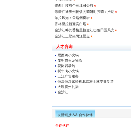
·
维西叶枝有个三江司令府
·
陈豪在迪庆州德钦县调研时强调：推动
·
羊拉风光：公路侧页岩
·
香格里拉新迎宾白塔
·
金沙江畔的香格里拉金江巴落田园风光
·
金沙江三壁夹两江景点
人才咨询
尼西鸡小火锅
昆明市玉龙物流
花岗岩墙砖
牦牛肉小火锅
三江广告服务
恒温恒湿试验机北京雅士林专业制造
大理喜州扎染
金沙江
友情链接 && 合作伙伴
合作伙伴：