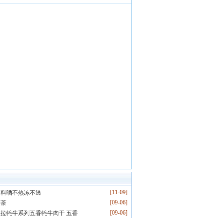
[11-09]
涂料晒不热冻不透
[09-06]
砖茶
[09-06]
拉牦牛系列五香牦牛肉干 五香