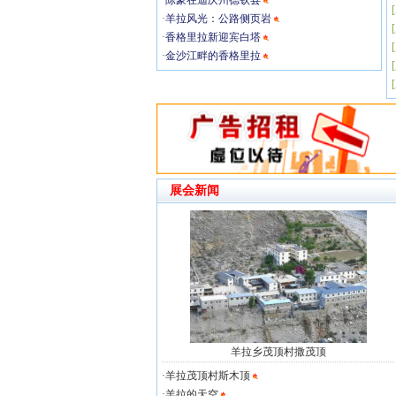
·
陈豪在迪庆州德钦县
[
·
羊拉风光：公路侧页岩
[
·
香格里拉新迎宾白塔
[
·
金沙江畔的香格里拉
[
[
展会新闻
羊拉乡茂顶村撒茂顶
·
羊拉茂顶村斯木顶
·
羊拉的天空