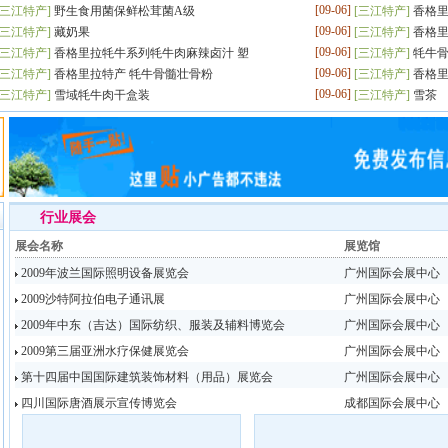
[09-06]
三江特产
]
野生食用菌保鲜松茸菌A级
[
三江特产
]
香格里
[09-06]
三江特产
]
藏奶果
[
三江特产
]
香格里
[09-06]
三江特产
]
香格里拉牦牛系列牦牛肉麻辣卤汁 塑
[
三江特产
]
牦牛骨
[09-06]
三江特产
]
香格里拉特产 牦牛骨髓壮骨粉
[
三江特产
]
香格里
[09-06]
三江特产
]
雪域牦牛肉干盒装
[
三江特产
]
雪茶
行业展会
展会名称
展览馆
2009年波兰国际照明设备展览会
广州国际会展中心
2009沙特阿拉伯电子通讯展
广州国际会展中心
2009年中东（吉达）国际纺织、服装及辅料博览会
广州国际会展中心
2009第三届亚洲水疗保健展览会
广州国际会展中心
第十四届中国国际建筑装饰材料（用品）展览会
广州国际会展中心
四川国际唐酒展示宣传博览会
成都国际会展中心