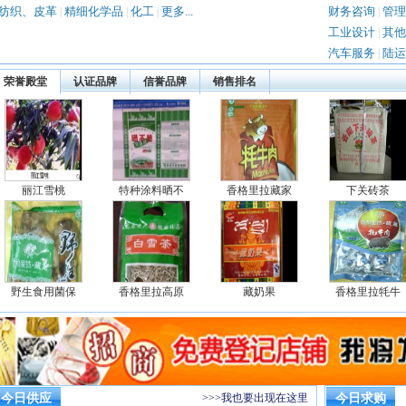
纺织、皮革
精细化学品
化工
更多...
财务咨询
管理
|
|
|
|
工业设计
其他
|
汽车服务
陆运
|
荣誉殿堂
认证品牌
信誉品牌
销售排名
丽江雪桃
特种涂料晒不
香格里拉藏家
下关砖茶
野生食用菌保
香格里拉高原
藏奶果
香格里拉牦牛
今日供应
>>>我也要出现在这里
今日求购