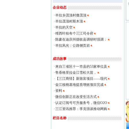
企业动态
·
羊拉乡茂顶村撒茂顶
·
羊拉茂顶村斯木顶
·
羊拉的天空
·
维西叶枝有个三江司令府
·
陈豪在迪庆州德钦县调研时强调：
·
羊拉风光：公路侧页岩
成功故事
·
来自三省区十一市县的53家单位及
·
售香格里拉金江雪松大苗，
·
【三江商情】新致富项目——现代
·
金江核桃基地提质增效项目完成
·
资料
·
微信创新正在改变生活方式
·
认证订阅号可升服务号，微信O2O
·
三江资讯推荐：李克强谈推动网购
栏目名称