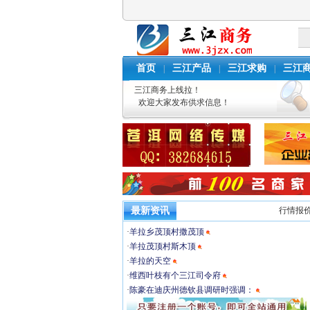
首页
三江产品
三江求购
三江
|
|
|
三江商务上线拉！
欢迎大家发布供求信息！
最新资讯
行情报
·
羊拉乡茂顶村撒茂顶
·
羊拉茂顶村斯木顶
·
羊拉的天空
·
维西叶枝有个三江司令府
·
陈豪在迪庆州德钦县调研时强调：