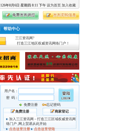
126
年
8
月
6
日
星期四
8
:
11
下午
设为首页
加入收藏
帮助中心
|
三江资讯网?
打造三江地区权威资讯网络门户！
用户名：
密 码：
免费注册
忘记密码
免费注册
商家登记
加入三江资讯网－打造三江区域权威资讯网
络门户 ,网上贸易从此开始
点击这里注册
点击这里登陆