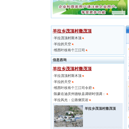
羊拉乡茂顶村撒茂顶
·
羊拉茂顶村斯木顶
·
羊拉的天空
·
维西叶枝有个三江司
信息咨询
羊拉乡茂顶村撒茂顶
·
羊拉茂顶村斯木顶
·
羊拉的天空
·
维西叶枝有个三江司令府
·
陈豪在迪庆州德钦县调研时强调：
·
羊拉风光：公路侧页岩
羊拉乡茂顶村撒茂顶