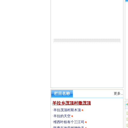
栏目名称
更多...
羊拉乡茂顶村撒茂顶
·
羊拉茂顶村斯木顶
[
·
羊拉的天空
[
·
维西叶枝有个三江司
[