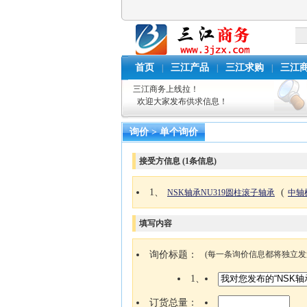
首页
三江产品
三江求购
三江
|
|
|
三江商务上线拉！
欢迎大家发布供求信息！
询价 > 单个询价
接受方信息 (
1
条信息)
1、
(
NSK轴承NU319圆柱滚子轴承
中轴
填写内容
询价标题：
(每一条询价信息都将独立
1、
订货总量：