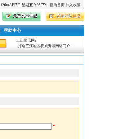
126
年
8
月
7
日
星期五
9
:
36
下午
设为首页
加入收藏
帮助中心
|
三江资讯网?
打造三江地区权威资讯网络门户！
*