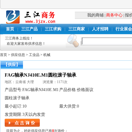
我的商铺
商务中心
报
|
|
首页
三江产品
三江求购
三江商家
人才招聘
行业展会
|
|
|
|
|
三江商务上线拉！
欢迎大家发布供求信息！
首页
>
供应信息
>
工业品
>
机械
【供应】
FAG轴承NJ410E.M1圆柱滚子轴承
地区：云南省 大理 浏览量：1171次
产品型号:
FAG轴承NJ410E.M1
产品价格:
价格面议
圆柱滚子轴承
最小起订:
10
最大供货:
0
发货期限:
3天以内发货
目前为止，对此供应信息已有
0
次询价；