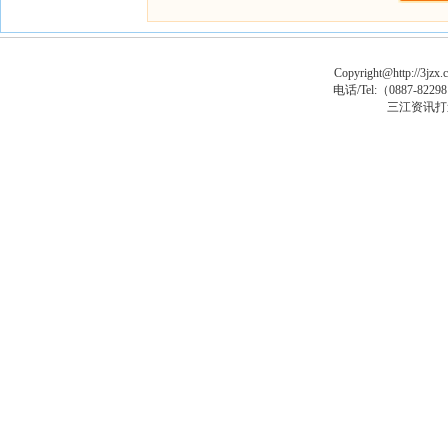
Copyright@http://3jzx.c
电话/Tel:（
0887-8229
三江资讯打
马