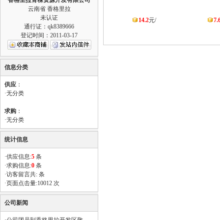
香格里拉青稞资源开发有限公司
云南省 香格里拉
未认证
14.2
元/
7.
通行证：qk8389666
登记时间：2011-03-17
信息分类
供应
：
·
无分类
求购
：
·
无分类
统计信息
·供应信息:
5
条
·求购信息:
0
条
·访客留言共: 条
·页面点击量:10012 次
公司新闻