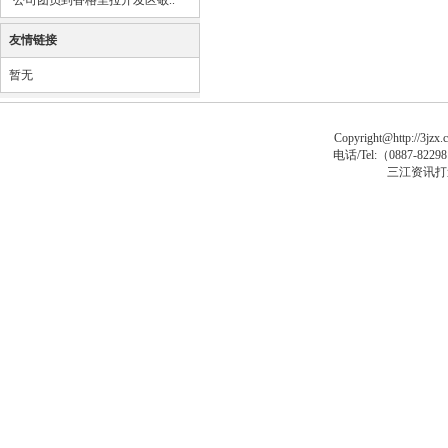
·
公司团员到香格里拉开发区敬..
友情链接
暂无
Copyright@http://3jzx.c
电话/Tel:（
0887-8229
三江资讯打
asp大马
asp木马