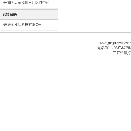
·
长期为大家提供三江区域中药..
友情链接
·
迪庆金沙江科技有限公司
Copyright@http://3jzx.c
电话/Tel:（
0887-8229
三江资讯打
sp大马
asp木马