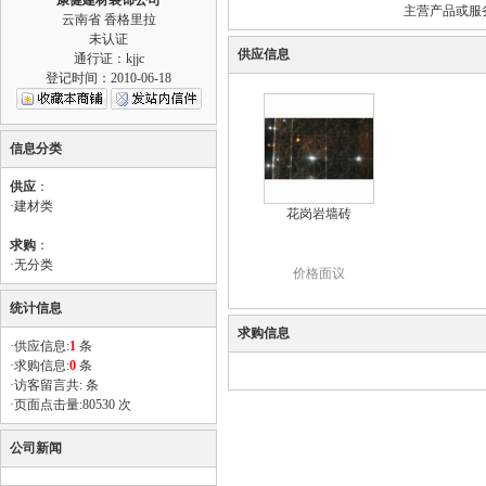
康健建材装饰公司
主营产品或服
云南省 香格里拉
未认证
供应信息
通行证：kjjc
登记时间：2010-06-18
信息分类
供应
：
·
建材类
花岗岩墙砖
求购
：
·
无分类
价格面议
统计信息
求购信息
·供应信息:
1
条
·求购信息:
0
条
·访客留言共: 条
·页面点击量:80530 次
公司新闻