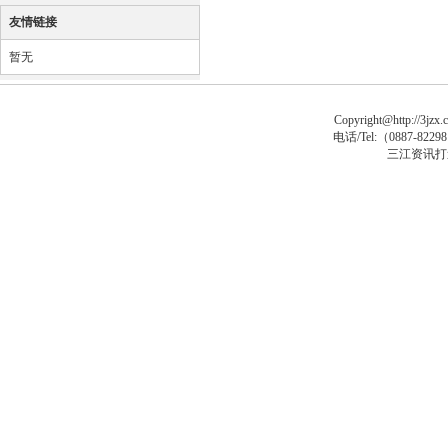
友情链接
暂无
Copyright@http://3jzx.c
电话/Tel:（
0887-8229
三江资讯打
sp大马
asp木马