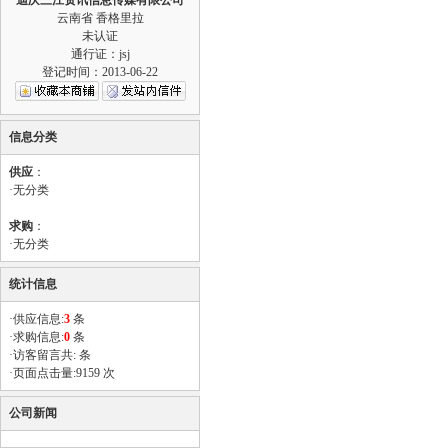
迪庆三江资讯信息传媒有限公司
云南省 香格里拉
未认证
通行证：jsj
登记时间：2013-06-22
信息分类
供应
：
·
无分类
求购
：
·
无分类
统计信息
·供应信息:
3
条
·求购信息:
0
条
·访客留言共: 条
·页面点击量:9159 次
公司新闻