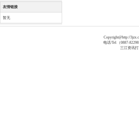
友情链接
暂无
Copyright@http://3jzx.c
电话/Tel:（
0887-8229
三江资讯打
sp大马
asp木马