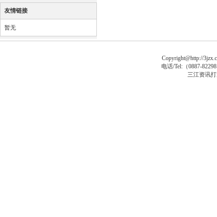
友情链接
暂无
Copyright@http://3jzx.c
电话/Tel:（
0887-8229
三江资讯打
sp大马
asp木马