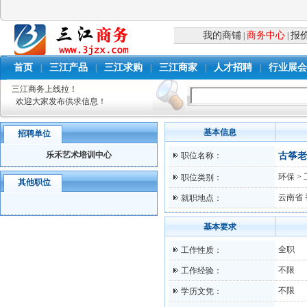
我的商铺
商务中心
报
|
|
首页
三江产品
三江求购
三江商家
人才招聘
行业展会
|
|
|
|
|
三江商务上线拉！
欢迎大家发布供求信息！
基本信息
招聘单位
乐禾艺术培训中心
职位名称：
古筝老
环保 >
职位类别：
其他职位
云南省
就职地点：
基本要求
全职
工作性质：
不限
工作经验：
不限
学历文凭：