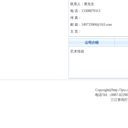
联系人：黄先生
电 话：13308879313
传 真：
邮 箱：149735960@163.com
主 页：
公司介绍
艺术培训
Copyright@http://3jzx.c
电话/Tel:（
0887-8229
三江资讯打
马