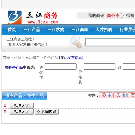
我的商铺
商务中心
报价
|
|
首页
三江产品
三江求购
三江商家
人才招聘
行业展
|
|
|
|
|
三江商务上线拉！
欢迎大家发布供求信息！
首页
>
供应
>
三江特产
>
牦牛产品
[在此发布信息]
,
在
牦牛产品
中筛选:
关
到
价
键
格
字
从
供应产品 > 牦牛产品
排序：