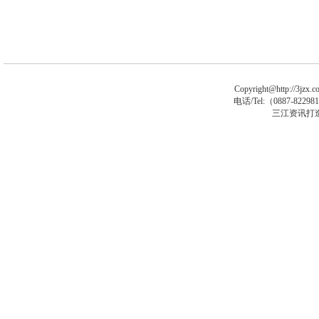
Copyright@http://3jzx.co
电话/Tel:（
0887-8229
三江资讯打
马