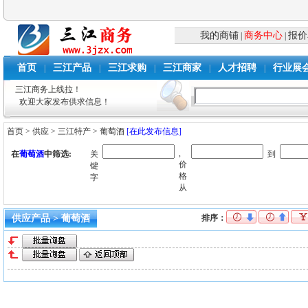
我的商铺
商务中心
报价
|
|
首页
三江产品
三江求购
三江商家
人才招聘
行业展
|
|
|
|
|
三江商务上线拉！
欢迎大家发布供求信息！
首页
>
供应
>
三江特产
>
葡萄酒
[在此发布信息]
,
在
葡萄酒
中筛选:
关
到
价
键
格
字
从
供应产品 > 葡萄酒
排序：