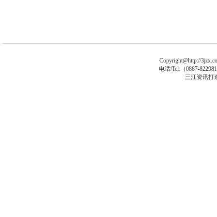
Copyright@http://3jzx.co
电话/Tel:（
0887-8229
三江资讯打
asp大马
asp木马