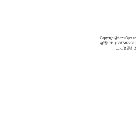
Copyright@http://3jzx.co
电话/Tel:（
0887-8229
三江资讯打
p木马