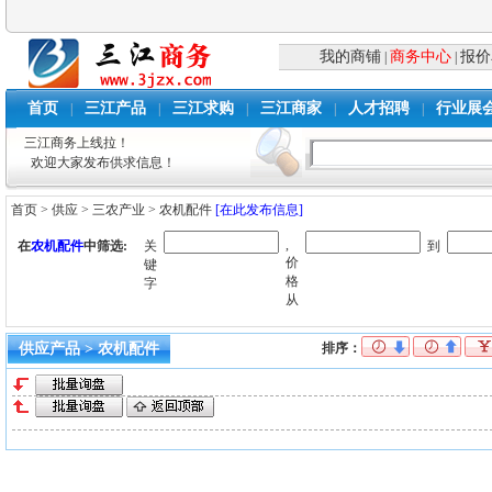
我的商铺
商务中心
报价
|
|
首页
三江产品
三江求购
三江商家
人才招聘
行业展
|
|
|
|
|
三江商务上线拉！
欢迎大家发布供求信息！
首页
>
供应
>
三农产业
>
农机配件
[在此发布信息]
,
在
农机配件
中筛选:
关
到
价
键
格
字
从
供应产品 > 农机配件
排序：