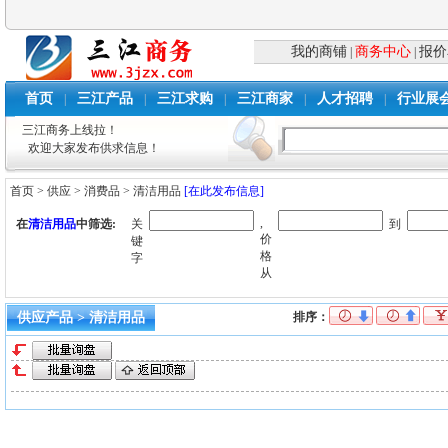
我的商铺
商务中心
报价
|
|
首页
三江产品
三江求购
三江商家
人才招聘
行业展
|
|
|
|
|
三江商务上线拉！
欢迎大家发布供求信息！
首页
>
供应
>
消费品
>
清洁用品
[在此发布信息]
,
在
清洁用品
中筛选:
关
到
价
键
格
字
从
供应产品 > 清洁用品
排序：