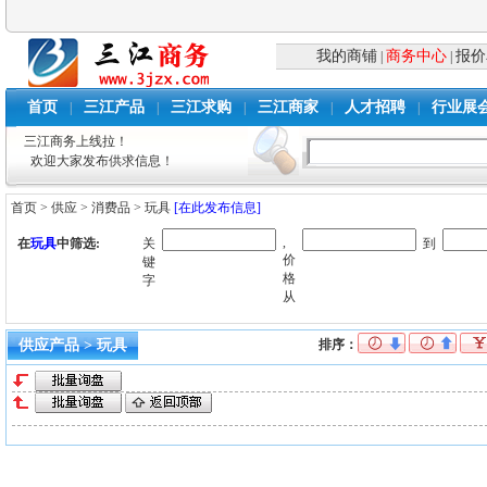
我的商铺
商务中心
报价
|
|
首页
三江产品
三江求购
三江商家
人才招聘
行业展
|
|
|
|
|
三江商务上线拉！
欢迎大家发布供求信息！
首页
>
供应
>
消费品
>
玩具
[在此发布信息]
,
在
玩具
中筛选:
关
到
价
键
格
字
从
供应产品 > 玩具
排序：