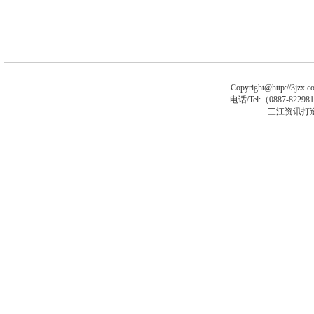
Copyright@http://3jzx.co
电话/Tel:（
0887-8229
三江资讯打
马