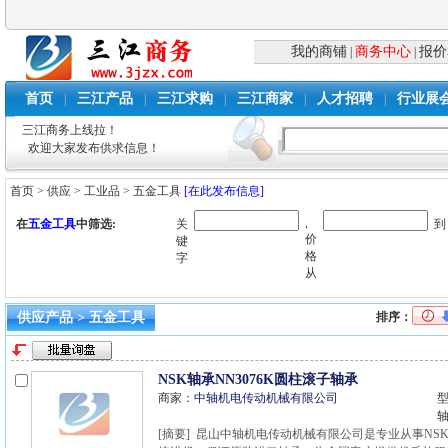
我的商铺
商务中心
报价
|
|
首页
三江产品
三江求购
三江商家
人才招聘
行业展
|
|
|
|
|
三江商务上线拉！
欢迎大家发布供求信息！
首页
>
供应
>
工业品
>
五金工具
[在此发布信息]
,
在
五金工具
中筛选:
关
到
价
键
格
字
从
供应产品 > 五金工具
排序：
NSK轴承NN3076K圆柱滚子轴承
商家：
中轴机电传动机械有限公司
型
[摘要] 昆山中轴机电传动机械有限公司是专业从事NSK