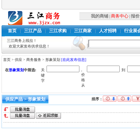
我的商铺
商务中心
报价
|
|
首页
三江产品
三江求购
三江商家
人才招聘
行业展
|
|
|
|
|
三江商务上线拉！
欢迎大家发布供求信息！
首页
>
供应
>
商务服务
>
形象策划
[在此发布信息]
,
在
形象策划
中筛选:
关
到
价
键
格
字
从
供应产品 > 形象策划
排序：