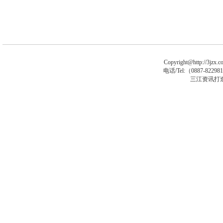
Copyright@http://3jzx.co
电话/Tel:（
0887-8229
三江资讯打
asp大马
asp木马