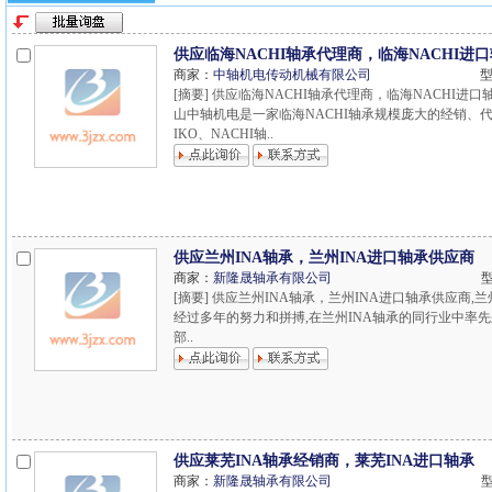
供应临海NACHI轴承代理商，临海NACHI进
商家：
中轴机电传动机械有限公司
型
[摘要] 供应临海NACHI轴承代理商，临海NACHI进口轴承
山中轴机电是一家临海NACHI轴承规模庞大的经销、代
IKO、NACHI轴..
供应兰州INA轴承，兰州INA进口轴承供应商
商家：
新隆晟轴承有限公司
型
[摘要] 供应兰州INA轴承，兰州INA进口轴承供应商,兰州
经过多年的努力和拼搏,在兰州INA轴承的同行业中率
部..
供应莱芜INA轴承经销商，莱芜INA进口轴承
商家：
新隆晟轴承有限公司
型