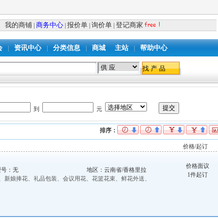
我的商铺
商务中心
报价单
询价单
登记商家
|
|
|
|
会
资讯中心
分类信息
商城
主站
帮助中心
|
|
|
|
到
元
排序：
价格/起订
价格面议
型号：无
地区：云南省/香格里拉
1件起订
车、新娘捧花、礼品包装、会议用花、花篮花束、鲜花外送、