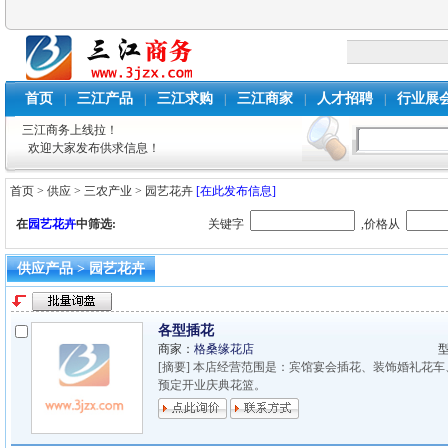
首页
三江产品
三江求购
三江商家
人才招聘
行业展
|
|
|
|
|
三江商务上线拉！
欢迎大家发布供求信息！
首页
>
供应
>
三农产业
>
园艺花卉
[在此发布信息]
在
园艺花卉
中筛选:
关键字
,价格从
供应产品 > 园艺花卉
各型插花
商家：
格桑缘花店
[摘要] 本店经营范围是：宾馆宴会插花、装饰婚礼花
预定开业庆典花篮。