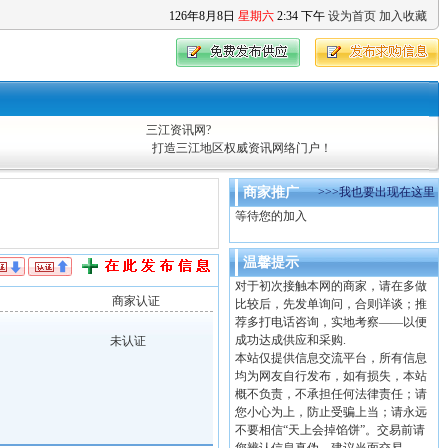
126
年
8
月
8
日
星期六
2
:
34
下午
设为首页
加入收藏
三江资讯网?
打造三江地区权威资讯网络门户！
商家推广
>>>我也要出现在这里
等待您的加入
温馨提示
对于初次接触本网的商家，请在多做
商家认证
比较后，先发单询问，合则详谈；推
荐多打电话咨询，实地考察——以便
成功达成供应和采购.
未认证
本站仅提供信息交流平台，所有信息
均为网友自行发布，如有损失，本站
概不负责，不承担任何法律责任；请
您小心为上，防止受骗上当；请永远
不要相信“天上会掉馅饼”。交易前请