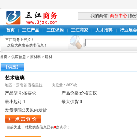
我的商铺
商务中心
报
|
|
首页
三江产品
三江求购
三江商家
人才招聘
行业展会
|
|
|
|
|
三江商务上线拉！
欢迎大家发布供求信息！
首页
>
供应信息
>
原材料
>
建材
【供应】
艺术玻璃
地区：云南省 香格里拉 浏览量：8623次
产品型号:
按要求
产品价格:
价格面议
最小起订:
1
最大供货:
0
发货期限:
3天以内发货
目前为止，对此供应信息已有
0
次询价；