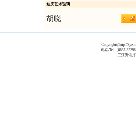
迪庆艺术玻璃
胡晓
Copyright@http://3jzx.c
电话/Tel:（
0887-8229
三江资讯打
asp木马