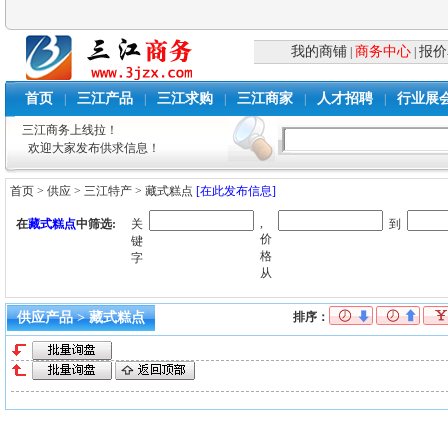
我的商铺
商务中心
报价
|
|
首页
三江产品
三江求购
三江商家
人才招聘
行业展
|
|
|
|
|
三江商务上线拉！
欢迎大家发布供求信息！
首页
>
供应
>
三江特产
>
藏式糕点
[在此发布信息]
,
在
藏式糕点
中筛选:
关
到
价
键
格
字
从
供应产品 > 藏式糕点
排序：