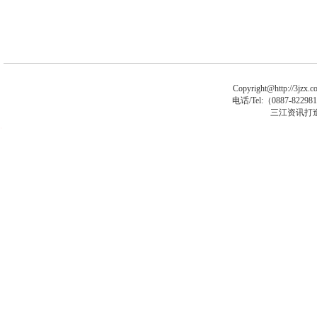
Copyright@http://3jzx.co
电话/Tel:（
0887-8229
三江资讯打
asp大马
asp木马