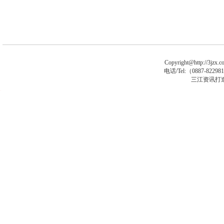
Copyright@http://3jzx.co
电话/Tel:（
0887-8229
三江资讯打
马