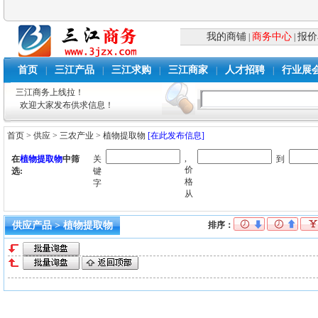
我的商铺
商务中心
报价
|
|
首页
三江产品
三江求购
三江商家
人才招聘
行业展
|
|
|
|
|
三江商务上线拉！
欢迎大家发布供求信息！
首页
>
供应
>
三农产业
>
植物提取物
[在此发布信息]
,
在
植物提取物
中筛
关
到
价
选:
键
格
字
从
供应产品 > 植物提取物
排序：