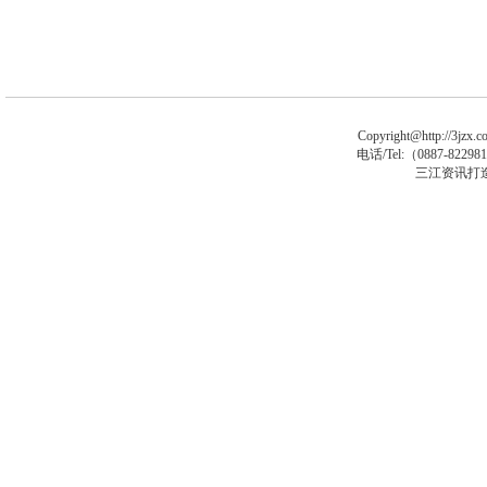
Copyright@http://3jzx.co
电话/Tel:（
0887-8229
三江资讯打
马