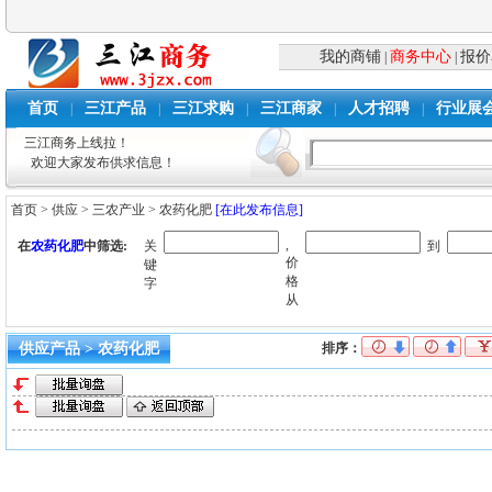
我的商铺
商务中心
报价
|
|
首页
三江产品
三江求购
三江商家
人才招聘
行业展
|
|
|
|
|
三江商务上线拉！
欢迎大家发布供求信息！
首页
>
供应
>
三农产业
>
农药化肥
[在此发布信息]
,
在
农药化肥
中筛选:
关
到
价
键
格
字
从
供应产品 > 农药化肥
排序：