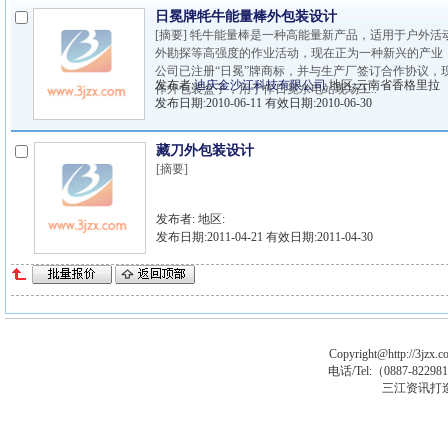
日冕牌牦牛能量棒外包装设计
[摘要] 牦牛能量棒是一种高能量新产品，适用于户外活
外勘探等高强度的作业活动，现在正为一种新兴的产业
公司已注册“日冕”牌商标，并与生产厂签订合作协议，
发布者:
迪庆金沙江科技有限公司
地区:云南省香格里拉
作外包装盒子，用于作日冕水电站现场工..
发布日期:2010-06-11 有效日期:2010-06-30
藏刀外包装设计
[摘要]
发布者:
地区:
发布日期:2011-04-21 有效日期:2011-04-30
Copyright@http://3jzx.co
电话/Tel:（
0887-8229
三江资讯打
asp大马
asp木马