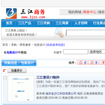
我的商铺
商务中心
报价
|
|
首页
三江产品
三江求购
三江商家
人才招聘
行业展
|
|
|
|
|
三江商务上线拉！
欢迎大家发布供求信息！
首页
>
求购
>
商务服务
>
包装设计
[在此发布信息]
在
包装设计
中筛选:
关键字
求购信息 > 包装设计
排序：
三江资讯VI制作
[摘要] 为统一实施三江资讯网络的识别系统，现向广大
三江资讯VI制作单位，望广大制作的商家各极参与，价
发布者:
迪庆金沙江科技有限公司
地区:云南省香格里拉
发布日期:2010-06-12 有效日期:2010-09-30