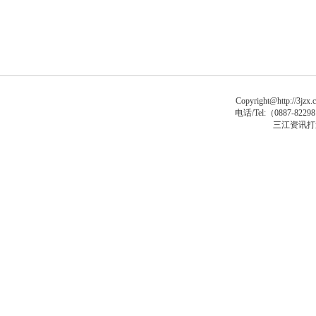
Copyright@http://3jzx.c
电话/Tel:（
0887-8229
三江资讯打
p木马