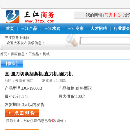
我的商铺
商务中心
报
|
|
首页
三江产品
三江求购
三江商家
人才招聘
行业展会
|
|
|
|
|
三江商务上线拉！
欢迎大家发布供求信息！
首页
>
供应信息
>
工业品
>
机械
【供应】
直.圆刀切条捆条机.直刀机.圆刀机
地区：云南省 丽江 浏览量：1428次
产品型号:
DG-19000B
产品价格:
价格面议
最小起订:
1台
最大供货:
100台
发货期限:
3天以内发货
目前为止，对此供应信息已有
0
次询价；